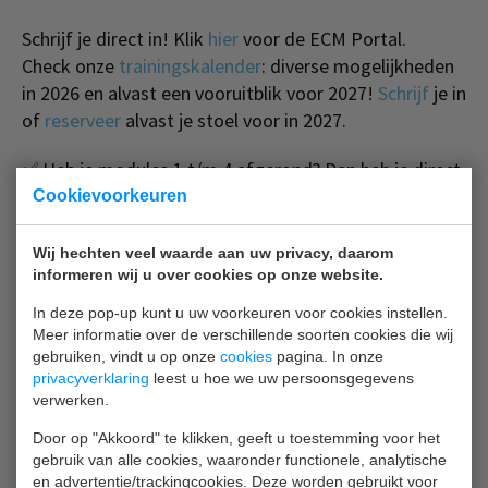
Schrijf je direct in! Klik
hier
voor de ECM Portal.
Check onze
trainingskalender
: diverse mogelijkheden
in 2026 en alvast een vooruitblik voor 2027!
Schrijf
je in
of
reserveer
alvast je stoel voor in 2027.
✅ Heb je modules 1 t/m 4 afgerond? Dan heb je direct
het
branchediploma Praktijkopleider
behaald.
Cookievoorkeuren
Op aanvraag wordt momenteel een opfrismodule
Wij hechten veel waarde aan uw privacy, daarom
ontwikkeld voor praktijkopleiders die hun huidige
informeren wij u over cookies op onze website.
kennis willen verdiepen en verbreden. Klik
hier
voor het
In deze pop-up kunt u uw voorkeuren voor cookies instellen.
totaaloverzicht van alle 14 modules. Via onderstaande
Meer informatie over de verschillende soorten cookies die wij
buttons kan je heel makkelijk doorklikken de
gebruiken, vindt u op onze
cookies
pagina. In onze
privacyverklaring
leest u hoe we uw persoonsgegevens
ECM portal om in te schrijven of naar de andere
verwerken.
niveaus modules praktijkopleider.
Door op "Akkoord" te klikken, geeft u toestemming voor het
gebruik van alle cookies, waaronder functionele, analytische
Schrijf je direct in!
en advertentie/trackingcookies. Deze worden gebruikt voor