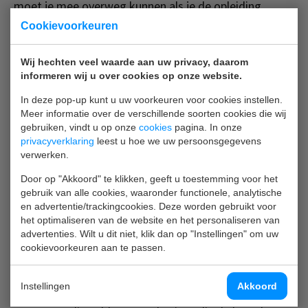
moet je mee overweg kunnen als je de opleiding
afrondt, want niet elk bedrijf waar je komt te werken
Cookievoorkeuren
heeft een dure CNC-machine. Je moet echt laten zien
dat je het ambacht beheerst. De vvt is hiervoor een
Wij hechten veel waarde aan uw privacy, daarom
prima toetsmiddel.”
informeren wij u over cookies op onze website.
In deze pop-up kunt u uw voorkeuren voor cookies instellen.
Bevestiging voor werkgevers
Meer informatie over de verschillende soorten cookies die wij
Bij de vvt draait het er ook om dat onbekenden,
gebruiken, vindt u op onze
cookies
pagina. In onze
buiten de eigen veilige school, de competenties van
privacyverklaring
leest u hoe we uw persoonsgegevens
verwerken.
een student beoordelen. Volgens Joop is dit een
noodzaak: “Zo gaat het ook in de praktijk. En hoe kun
Door op "Akkoord" te klikken, geeft u toestemming voor het
je anders aantonen dat je je vak beheerst? De vvt
gebruik van alle cookies, waaronder functionele, analytische
en advertentie/trackingcookies. Deze worden gebruikt voor
fungeert als de kwaliteitsbewaking van dit beroep. Er
het optimaliseren van de website en het personaliseren van
zijn genoeg studenten die zakken, dus de vvt is er niet
advertenties. Wilt u dit niet, klik dan op "Instellingen" om uw
voor niets. Heb je de toets gehaald, dan staat zwart-
cookievoorkeuren aan te passen.
op-wit dat je je vak verstaat. Het staat mooi op je cv
en het is goed voor je zelfvertrouwen. En voor
Instellingen
Akkoord
bedrijven is het een bevestiging dat ze iemand