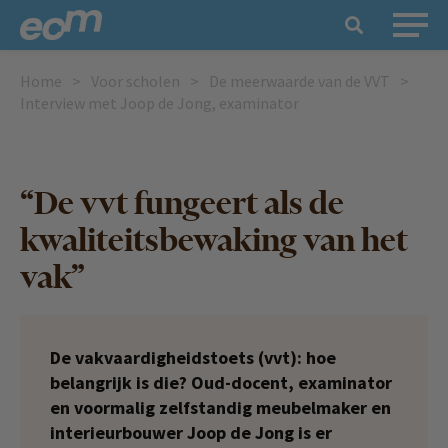
Home
Voor scholen
De meerwaarde van de VVT
Interview met Joop de Jong, examinator
“De vvt fungeert als de
kwaliteitsbewaking van het
vak”
De vakvaardigheidstoets (vvt): hoe
belangrijk is die? Oud
-docent, examinator
en voormalig zelfstandig meubelmaker en
interieurbouwer Joop de Jong is er