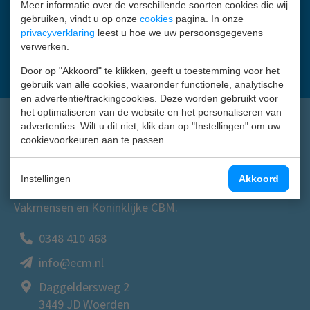
Meer informatie over de verschillende soorten cookies die wij
gebruiken, vindt u op onze
cookies
pagina. In onze
privacyverklaring
leest u hoe we uw persoonsgegevens
verwerken.
Aanmelden
Door op "Akkoord" te klikken, geeft u toestemming voor het
gebruik van alle cookies, waaronder functionele, analytische
en advertentie/trackingcookies. Deze worden gebruikt voor
het optimaliseren van de website en het personaliseren van
advertenties. Wilt u dit niet, klik dan op "Instellingen" om uw
cookievoorkeuren aan te passen.
Expertisecentrum meubelindustrie en interieurbouw is
Instellingen
Akkoord
een initiatief van FNV Bouw en Wonen, CNV
Vakmensen en Koninklijke CBM.
0348 410 468
info@ecm.nl
Daggeldersweg 2
3449 JD Woerden